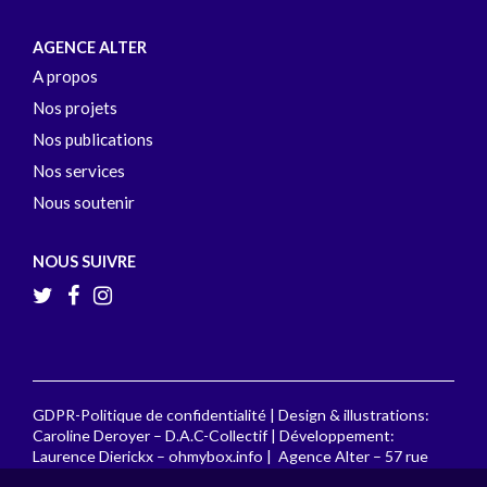
AGENCE ALTER
A propos
Nos projets
Nos publications
Nos services
Nous soutenir
NOUS SUIVRE
GDPR-Politique de confidentialité
| Design & illustrations:
Caroline Deroyer –
D.A.C-Collectif
| Développement:
Laurence Dierickx –
ohmybox.info
| Agence Alter – 57 rue
Guillaume Tell, 1060 Bruxelles – Téléphone : +32 2 541 85 20